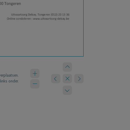
verplaatsen.
links onder.