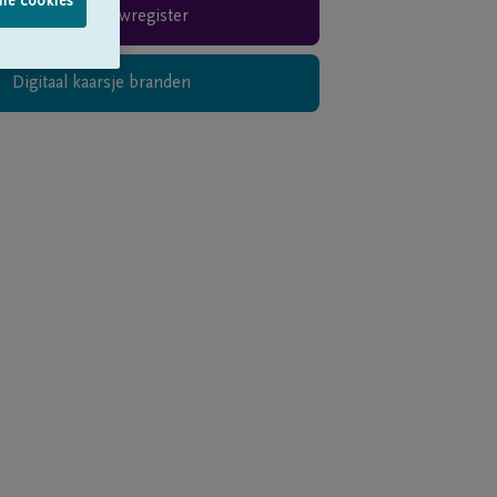
lle cookies
Rouwregister
Digitaal kaarsje branden