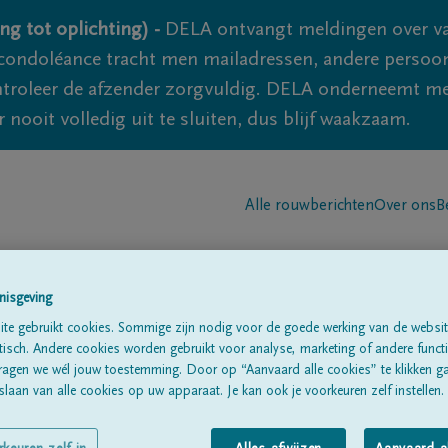
ng tot oplichting) -
DELA ontvangt meldingen over va
ondoléance tracht men mailadressen, andere persoon
controleer de afzender zorgvuldig. DELA onderneemt m
 nooit volledig uit te sluiten, dus blijf waakzaam.
Alle rouwberichten
Over ons
B
nisgeving
te gebruikt cookies. Sommige zijn nodig voor de goede werking van de websit
sch. Andere cookies worden gebruikt voor analyse, marketing of andere functio
ragen we wél jouw toestemming. Door op “Aanvaard alle cookies” te klikken g
lslegers
laan van alle cookies op uw apparaat. Je kan ook je voorkeuren zelf instellen.