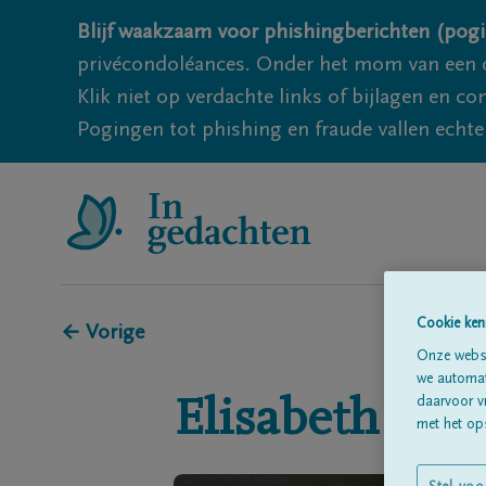
Blijf waakzaam voor phishingberichten (pogi
privécondoléances. Onder het mom van een c
Klik niet op verdachte links of bijlagen en 
Pogingen tot phishing en fraude vallen echter
Cookie ken
← Vorige
Onze websi
we automati
daarvoor v
Elisabeth
Kete
met het ops