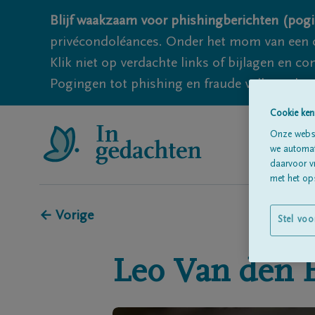
Blijf waakzaam voor phishingberichten (pogi
privécondoléances. Onder het mom van een c
Klik niet op verdachte links of bijlagen en 
Pogingen tot phishing en fraude vallen echter
Cookie ken
Onze websi
we automati
daarvoor v
met het ops
← Vorige
Stel voo
Leo
Van den 