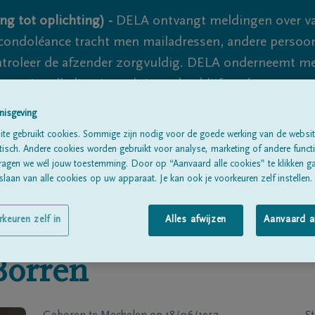
ng tot oplichting) -
DELA ontvangt meldingen over va
ondoléance tracht men mailadressen, andere persoon
controleer de afzender zorgvuldig. DELA onderneemt m
 nooit volledig uit te sluiten, dus blijf waakzaam.
nisgeving
te gebruikt cookies. Sommige zijn nodig voor de goede werking van de websit
Alle rouwberichten
Over ons
B
sch. Andere cookies worden gebruikt voor analyse, marketing of andere functio
ragen we wél jouw toestemming. Door op “Aanvaard alle cookies” te klikken g
laan van alle cookies op uw apparaat. Je kan ook je voorkeuren zelf instellen.
rkeuren zelf in
Alles afwijzen
Aanvaard a
Borren