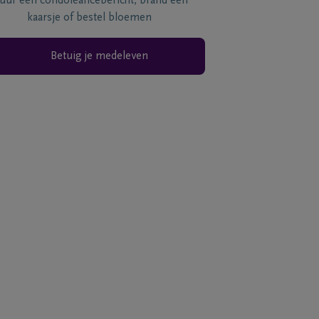
tuur een condoléancebericht, brand een
kaarsje of bestel bloemen
Betuig je medeleven