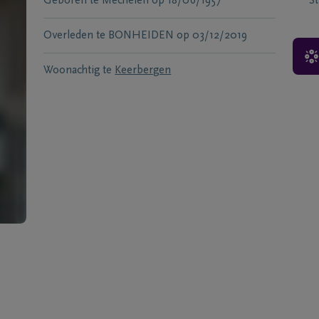
Geboren te
Mechelen
op
18/06/1957
S
Overleden te
BONHEIDEN
op
03/12/2019
Woonachtig te
Keerbergen