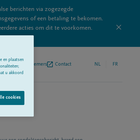
lse berichten via zogezegde
sgegevens of een betaling te bekomen.
eerdere acties om dit te voorkomen.
e en plaatsen
egrafenisondernemers
Contact
NL
FR
naliteiten;
aat u akkoord
lle cookies