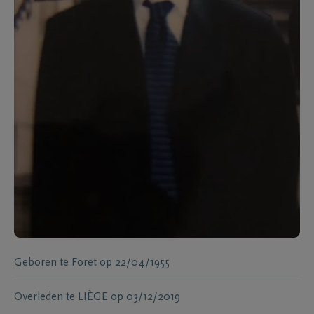
Geboren te
Foret
op
22/04/1955
Overleden te
LIÈGE
op
03/12/2019