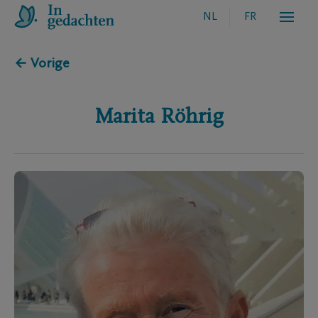
NL
FR
← Vorige
Marita
Röhrig