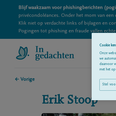
Blijf waakzaam voor phishingberichten (pogi
privécondoléances. Onder het mom van een c
Klik niet op verdachte links of bijlagen en 
Pogingen tot phishing en fraude vallen echter
Cookie ken
Onze websi
we automati
daarvoor v
met het ops
← Vorige
Stel voo
Erik
Stoop