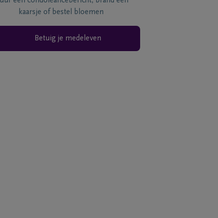
tuur een condoléancebericht, brand een
kaarsje of bestel bloemen
Betuig je medeleven