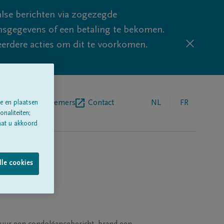
lse berichten via zogezegde
sgegevens of een betaling te bekomen.
eerdere acties om dit te voorkomen.
egrafenisondernemers
Contact
NL
FR
e en plaatsen
naliteiten;
aat u akkoord
lle cookies