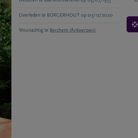
Geboren te
Bad Münstereifel
op
05/07/1953
S
Overleden te
BORGERHOUT
op
03/12/2020
Woonachtig te
Berchem (Antwerpen)