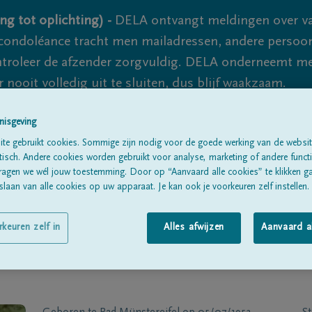
ng tot oplichting) -
DELA ontvangt meldingen over va
ondoléance tracht men mailadressen, andere persoon
controleer de afzender zorgvuldig. DELA onderneemt m
 nooit volledig uit te sluiten, dus blijf waakzaam.
nisgeving
Alle rouwberichten
Over ons
B
te gebruikt cookies. Sommige zijn nodig voor de goede werking van de websit
sch. Andere cookies worden gebruikt voor analyse, marketing of andere functio
ragen we wél jouw toestemming. Door op “Aanvaard alle cookies” te klikken g
laan van alle cookies op uw apparaat. Je kan ook je voorkeuren zelf instellen.
rkeuren zelf in
Alles afwijzen
Aanvaard a