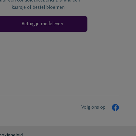
tuur een condoléancebericht, brand een
kaarsje of bestel bloemen
Betuig je medeleven
Volg ons op
ookiebeleid