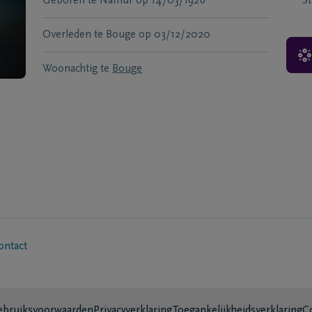
Geboren te
Namur
op
14/03/1926
S
Overleden te
Bouge
op
03/12/2020
Woonachtig te
Bouge
ontact
bruiksvoorwaarden
Privacyverklaring
Toegankelijkheidsverklaring
C