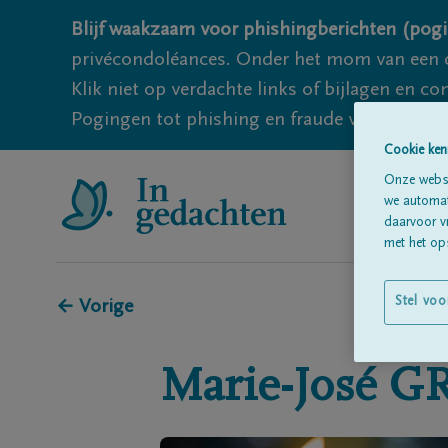
Blijf waakzaam voor phishingberichten (pogi
privécondoléances. Onder het mom van een c
Klik niet op verdachte links of bijlagen en 
Pogingen tot phishing en fraude vallen echter
Cookie ken
Onze websi
we automati
daarvoor v
met het ops
Stel voo
← Vorige
Marie-José
G