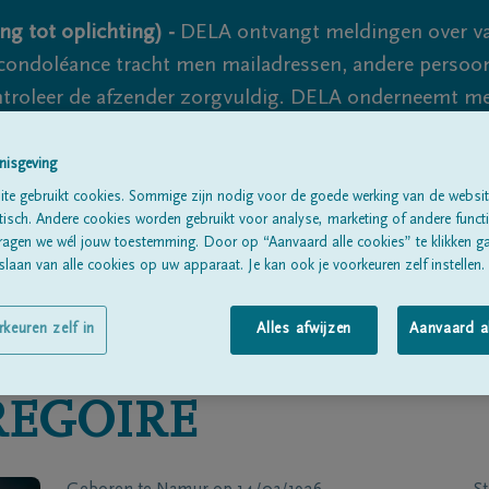
ng tot oplichting) -
DELA ontvangt meldingen over va
ondoléance tracht men mailadressen, andere persoon
controleer de afzender zorgvuldig. DELA onderneemt m
 nooit volledig uit te sluiten, dus blijf waakzaam.
nisgeving
te gebruikt cookies. Sommige zijn nodig voor de goede werking van de websit
sch. Andere cookies worden gebruikt voor analyse, marketing of andere functio
Alle rouwberichten
Over ons
B
ragen we wél jouw toestemming. Door op “Aanvaard alle cookies” te klikken g
laan van alle cookies op uw apparaat. Je kan ook je voorkeuren zelf instellen.
rkeuren zelf in
Alles afwijzen
Aanvaard a
REGOIRE