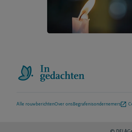
Alle rouwberichten
Over ons
Begrafenisondernemers
C
© DELA
Ge