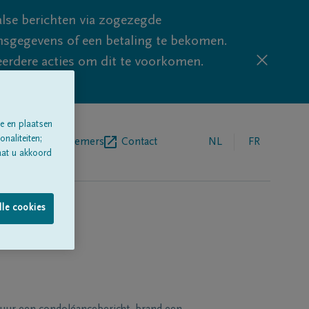
lse berichten via zogezegde
sgegevens of een betaling te bekomen.
eerdere acties om dit te voorkomen.
e en plaatsen
naliteiten;
egrafenisondernemers
Contact
NL
FR
aat u akkoord
lle cookies