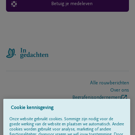
Betuig je medeleven
Alle rouwberichten
Over ons
Begrafenisondernemers
Contact
Cookie kennisgeving
Onze website gebruikt cookies. Sommige zijn nodig voor de
goede werking van de website en plaatsen we automatisch. Andere
Volg ons op
cookies worden gebruikt voor analyse, marketing of andere
functionaliteiten; daarvoor vragen we wél jouw toestemming. Door