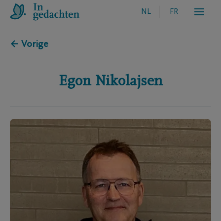
NL
FR
← Vorige
Egon
Nikolajsen