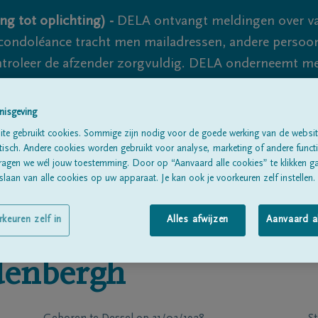
ng tot oplichting) -
DELA ontvangt meldingen over va
ondoléance tracht men mailadressen, andere persoon
controleer de afzender zorgvuldig. DELA onderneemt m
 nooit volledig uit te sluiten, dus blijf waakzaam.
nisgeving
te gebruikt cookies. Sommige zijn nodig voor de goede werking van de websit
Alle rouwberichten
Over ons
B
sch. Andere cookies worden gebruikt voor analyse, marketing of andere functio
ragen we wél jouw toestemming. Door op “Aanvaard alle cookies” te klikken g
laan van alle cookies op uw apparaat. Je kan ook je voorkeuren zelf instellen.
rkeuren zelf in
Alles afwijzen
Aanvaard a
enbergh