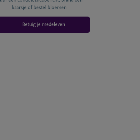
tuur een condoléancebericht, brand een
kaarsje of bestel bloemen
Betuig je medeleven