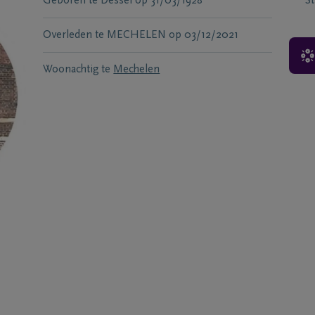
Geboren te
Dessel
op
31/03/1928
S
Overleden te
MECHELEN
op
03/12/2021
Woonachtig te
Mechelen