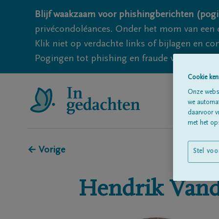
Blijf waakzaam voor phishingberichten (pogi
privécondoléances. Onder het mom van een c
Klik niet op verdachte links of bijlagen en 
Pogingen tot phishing en fraude vallen echter
Cookie ken
Onze websi
we automati
daarvoor v
met het ops
← Vorige
Stel voo
Hendrik
Vand