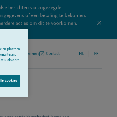
lse berichten via zogezegde
sgegevens of een betaling te bekomen.
eerdere acties om dit te voorkomen.
e en plaatsen
egrafenisondernemers
Contact
NL
FR
naliteiten;
aat u akkoord
lle cookies