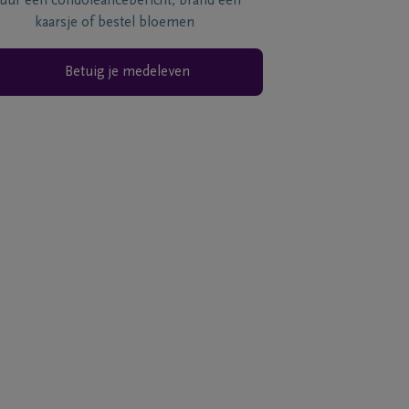
tuur een condoléancebericht, brand een
kaarsje of bestel bloemen
Betuig je medeleven