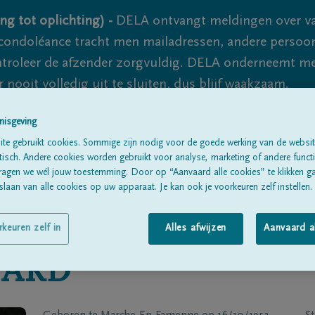
ng tot oplichting) -
DELA ontvangt meldingen over va
ondoléance tracht men mailadressen, andere persoon
controleer de afzender zorgvuldig. DELA onderneemt m
 nooit volledig uit te sluiten, dus blijf waakzaam.
nisgeving
te gebruikt cookies. Sommige zijn nodig voor de goede werking van de websit
Alle rouwberichten
Over ons
B
sch. Andere cookies worden gebruikt voor analyse, marketing of andere functio
ragen we wél jouw toestemming. Door op “Aanvaard alle cookies” te klikken g
laan van alle cookies op uw apparaat. Je kan ook je voorkeuren zelf instellen.
rkeuren zelf in
Alles afwijzen
Aanvaard a
PARD