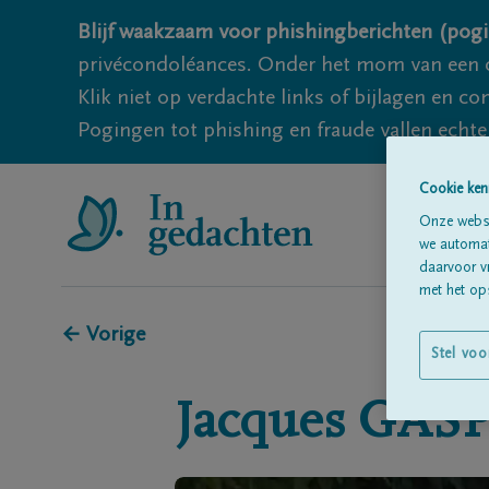
Blijf waakzaam voor phishingberichten (pogi
privécondoléances. Onder het mom van een c
Klik niet op verdachte links of bijlagen en 
Pogingen tot phishing en fraude vallen echter
Cookie ken
Onze websi
we automati
daarvoor v
met het ops
← Vorige
Stel voo
Jacques
GAS