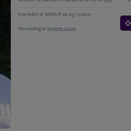
Geboren te
Marche-En-Famenne
op
16/10/1953
S
Overleden te
NAMUR
op
03/12/2021
Woonachtig te
Somme-Leuze