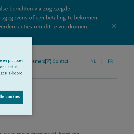
lse berichten via zogezegde
sgegevens of een betaling te bekomen.
eerdere acties om dit te voorkomen.
e en plaatsen
egrafenisondernemers
Contact
NL
FR
naliteiten;
aat u akkoord
lle cookies