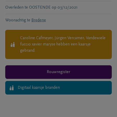
Overleden te
OOSTENDE
op
03/12/2021
Woonachtig te
Bredene
Caroline Cafmeyer, Jürgen Vercamer, Vandewiele
fuccio xavier maryse
hebben een kaarsje
gebrand.
Rouwregister
Digitaal kaarsje branden