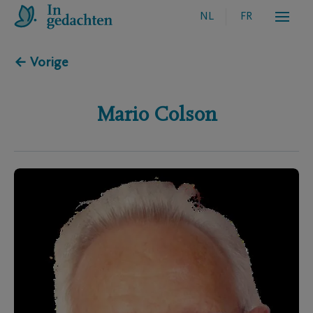
NL
FR
← Vorige
Mario
Colson