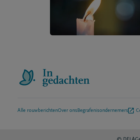
Alle rouwberichten
Over ons
Begrafenisondernemers
C
© DELA
Ge