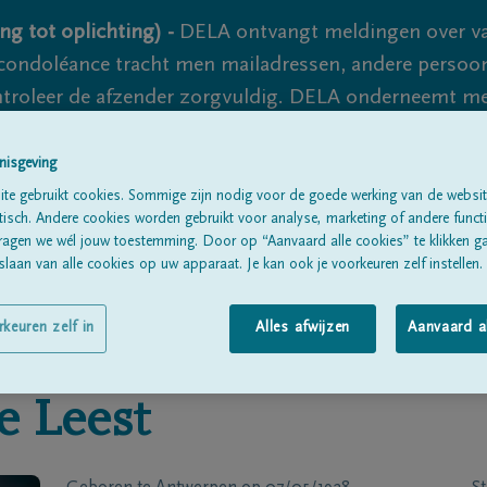
ng tot oplichting) -
DELA ontvangt meldingen over va
ondoléance tracht men mailadressen, andere persoon
controleer de afzender zorgvuldig. DELA onderneemt m
 nooit volledig uit te sluiten, dus blijf waakzaam.
nisgeving
te gebruikt cookies. Sommige zijn nodig voor de goede werking van de websit
sch. Andere cookies worden gebruikt voor analyse, marketing of andere functio
Alle rouwberichten
Over ons
B
ragen we wél jouw toestemming. Door op “Aanvaard alle cookies” te klikken g
laan van alle cookies op uw apparaat. Je kan ook je voorkeuren zelf instellen.
rkeuren zelf in
Alles afwijzen
Aanvaard a
e Leest