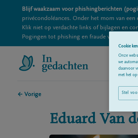
Blijf waakzaam voor phishingberichten (pogi
privécondoléances. Onder het mom van een c
Klik niet op verdachte links of bijlagen en 
Pogingen tot phishing en fraude vallen echter
Cookie ken
Onze websi
we automati
daarvoor v
met het ops
Stel voo
← Vorige
Eduard
Van d