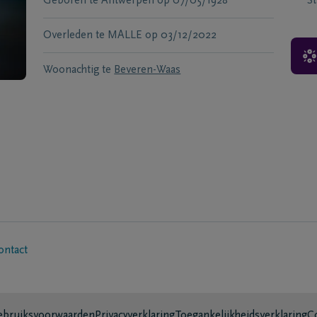
Geboren te
Antwerpen
op
07/05/1928
S
Overleden te
MALLE
op
03/12/2022
Woonachtig te
Beveren-Waas
ontact
bruiksvoorwaarden
Privacyverklaring
Toegankelijkheidsverklaring
C