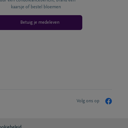
tuur een condoléancebericht, brand een
kaarsje of bestel bloemen
Betuig je medeleven
Volg ons op
ookiebeleid