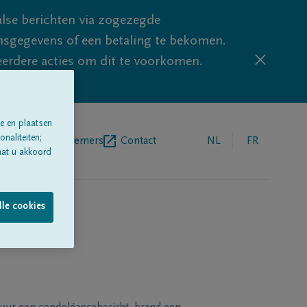
lse berichten via zogezegde
sgegevens of een betaling te bekomen.
eerdere acties om dit te voorkomen.
e en plaatsen
naliteiten;
egrafenisondernemers
Contact
NL
FR
aat u akkoord
lle cookies