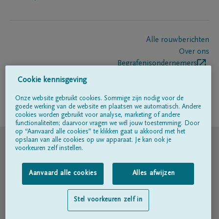
Alle rouwberichten
Over ons
Begrafenisondernemers
Contact
Cookie kennisgeving
Onze website gebruikt cookies. Sommige zijn nodig voor de
goede werking van de website en plaatsen we automatisch. Andere
Volg ons op
cookies worden gebruikt voor analyse, marketing of andere
functionaliteiten; daarvoor vragen we wél jouw toestemming. Door
op “Aanvaard alle cookies” te klikken gaat u akkoord met het
© DELA
opslaan van alle cookies op uw apparaat. Je kan ook je
voorkeuren zelf instellen.
Gebruiksvoorwaarden
Aanvaard alle cookies
Alles afwijzen
Privacyverklaring
Stel voorkeuren zelf in
Toegankelijkheidsverklaring