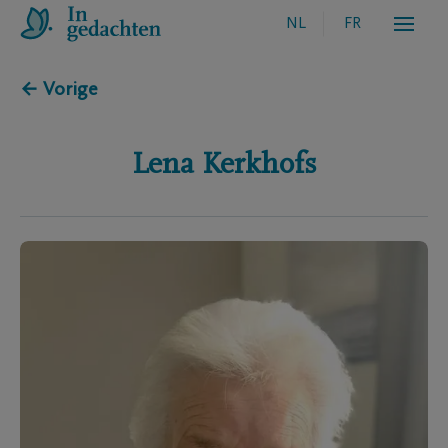
NL
FR
← Vorige
Lena
Kerkhofs