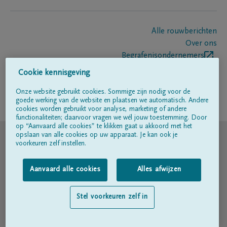
Alle rouwberichten
Over ons
Begrafenisondernemers
Contact
Cookie kennisgeving
Onze website gebruikt cookies. Sommige zijn nodig voor de
goede werking van de website en plaatsen we automatisch. Andere
Volg ons op
cookies worden gebruikt voor analyse, marketing of andere
functionaliteiten; daarvoor vragen we wél jouw toestemming. Door
op “Aanvaard alle cookies” te klikken gaat u akkoord met het
© DELA
opslaan van alle cookies op uw apparaat. Je kan ook je
voorkeuren zelf instellen.
Gebruiksvoorwaarden
Aanvaard alle cookies
Alles afwijzen
Privacyverklaring
Stel voorkeuren zelf in
Toegankelijkheidsverklaring
Cookiebeleid