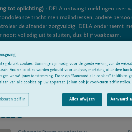
ng tot oplichting) -
DELA ontvangt meldingen over va
ondoléance tracht men mailadressen, andere persoon
controleer de afzender zorgvuldig. DELA onderneemt m
 nooit volledig uit te sluiten, dus blijf waakzaam.
nisgeving
Alle rouwberichten
Over ons
B
te gebruikt cookies. Sommige zijn nodig voor de goede werking van de websit
sch. Andere cookies worden gebruikt voor analyse, marketing of andere functio
ragen we wél jouw toestemming. Door op “Aanvaard alle cookies” te klikken g
laan van alle cookies op uw apparaat. Je kan ook je voorkeuren zelf instellen.
rkeuren zelf in
Alles afwijzen
Aanvaard a
eire