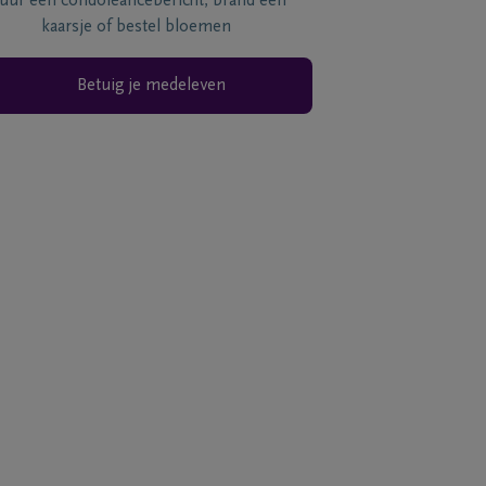
tuur een condoléancebericht, brand een
kaarsje of bestel bloemen
Betuig je medeleven