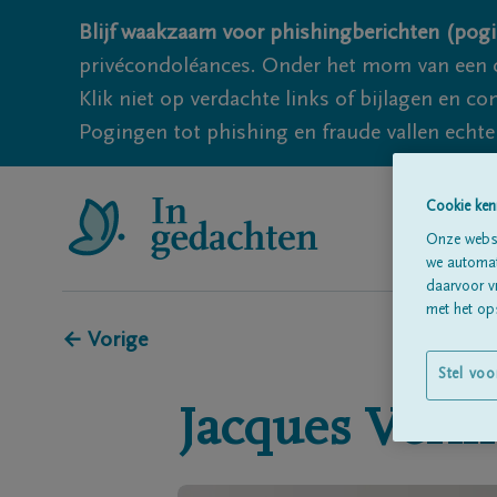
Blijf waakzaam voor phishingberichten (pogi
privécondoléances. Onder het mom van een c
Klik niet op verdachte links of bijlagen en 
Pogingen tot phishing en fraude vallen echter
Cookie ken
Onze websi
we automati
daarvoor v
met het ops
← Vorige
Stel voo
Jacques
Verm