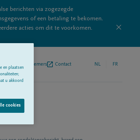
lse berichten via zogezegde
sgegevens of een betaling te bekomen.
eerdere acties om dit te voorkomen.
egrafenisondernemers
Contact
NL
FR
e en plaatsen
naliteiten;
aat u akkoord
lle cookies