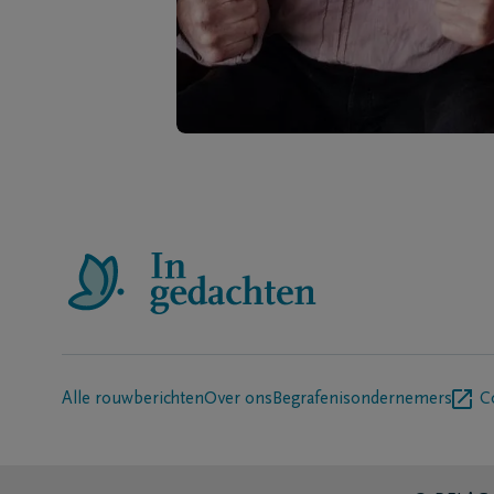
Alle rouwberichten
Over ons
Begrafenisondernemers
C