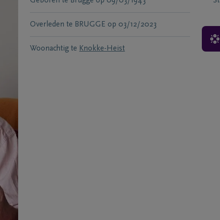
Geboren te
Brugge
op
09/03/1943
S
Overleden te
BRUGGE
op
03/12/2023
Woonachtig te
Knokke-Heist