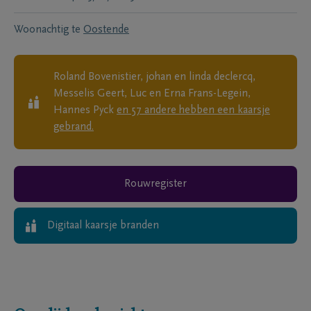
Woonachtig te
Oostende
Roland Bovenistier, johan en linda declercq,
Messelis Geert, Luc en Erna Frans-Legein,
Hannes Pyck
en
57
andere
hebben een kaarsje
gebrand.
Rouwregister
Digitaal kaarsje branden