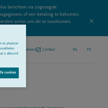
lse berichten via zogezegde
sgegevens of een betaling te bekomen.
eerdere acties om dit te voorkomen.
e en plaatsen
naliteiten;
egrafenisondernemers
Contact
NL
FR
aat u akkoord
lle cookies