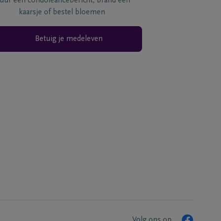
tuur een condoléancebericht, brand een
kaarsje of bestel bloemen
Betuig je medeleven
Volg ons op