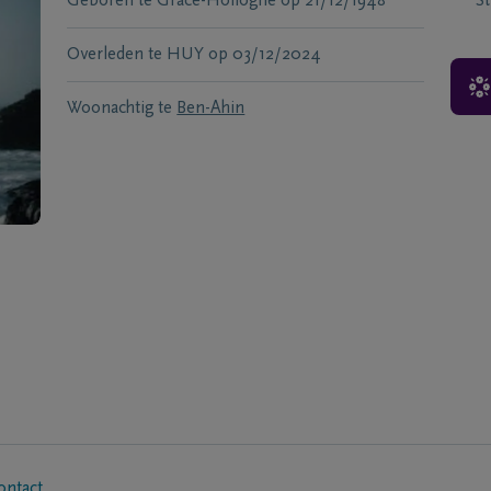
Geboren te
Grace-Hollogne
op
21/12/1948
S
Overleden te
HUY
op
03/12/2024
Woonachtig te
Ben-Ahin
ontact