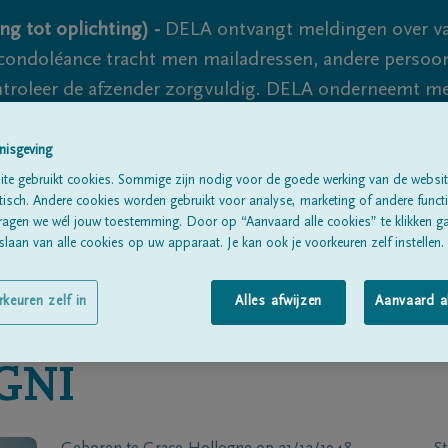
ng tot oplichting) -
DELA ontvangt meldingen over va
ondoléance tracht men mailadressen, andere persoon
controleer de afzender zorgvuldig. DELA onderneemt m
 nooit volledig uit te sluiten, dus blijf waakzaam.
nisgeving
te gebruikt cookies. Sommige zijn nodig voor de goede werking van de websit
sch. Andere cookies worden gebruikt voor analyse, marketing of andere functio
Alle rouwberichten
Over ons
B
ragen we wél jouw toestemming. Door op “Aanvaard alle cookies” te klikken g
laan van alle cookies op uw apparaat. Je kan ook je voorkeuren zelf instellen.
rkeuren zelf in
Alles afwijzen
Aanvaard a
GNI