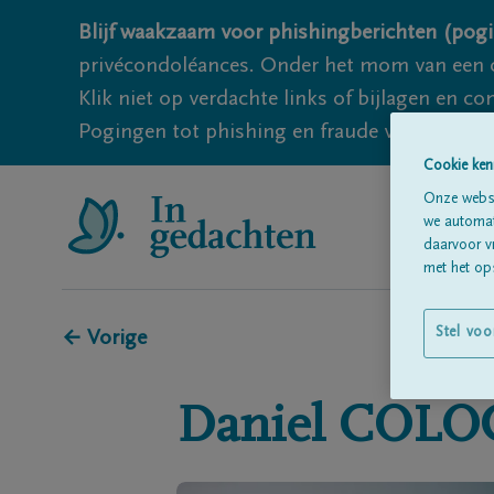
Blijf waakzaam voor phishingberichten (pogi
privécondoléances. Onder het mom van een c
Klik niet op verdachte links of bijlagen en 
Pogingen tot phishing en fraude vallen echter
Cookie ken
Onze websi
we automati
daarvoor v
met het ops
Stel voo
← Vorige
Daniel
COLO