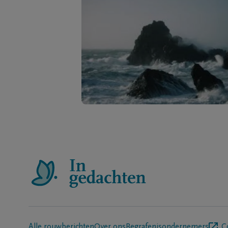
Alle rouwberichten
Over ons
Begrafenisondernemers
C