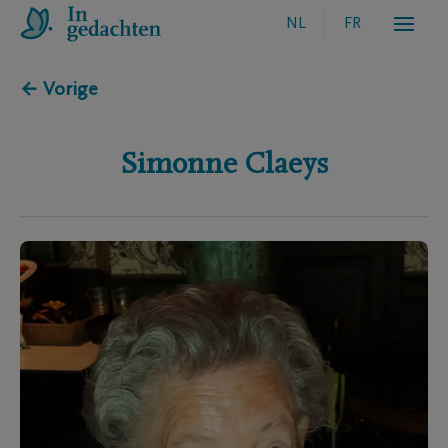
NL
FR
← Vorige
Simonne
Claeys