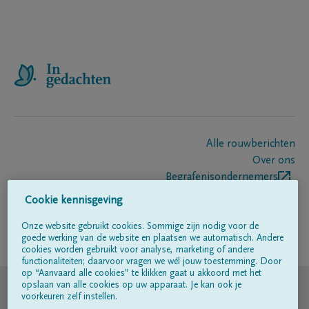
Alle rouwberichten
Over ons
Begrafenisondernemers
Contact
Cookie kennisgeving
Onze website gebruikt cookies. Sommige zijn nodig voor de
goede werking van de website en plaatsen we automatisch. Andere
Volg ons op
cookies worden gebruikt voor analyse, marketing of andere
functionaliteiten; daarvoor vragen we wél jouw toestemming. Door
op “Aanvaard alle cookies” te klikken gaat u akkoord met het
© DELA
opslaan van alle cookies op uw apparaat. Je kan ook je
voorkeuren zelf instellen.