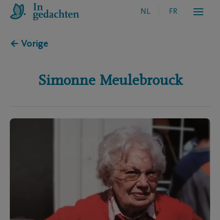
NL
FR
← Vorige
Simonne
Meulebrouck