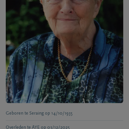
Geboren te
Seraing
op
14/10/1935
Overleden te
AYE
op
03/12/2025