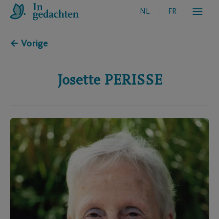
NL
FR
← Vorige
Josette
PERISSE