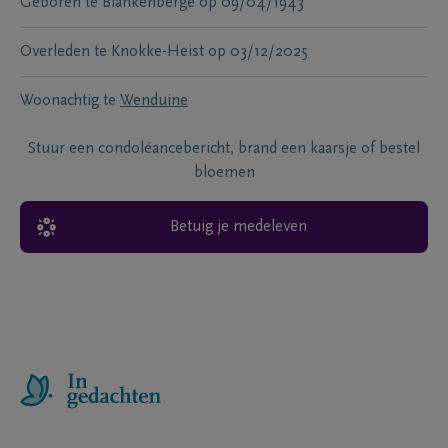
Geboren te
Blankenberge
op
09/04/1943
Overleden te
Knokke-Heist
op
03/12/2025
Woonachtig te
Wenduine
Stuur een condoléancebericht, brand een kaarsje of bestel
bloemen
Betuig je medeleven