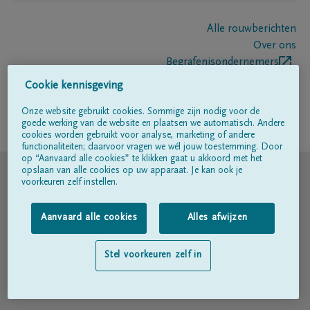
Alle rouwberichten
Over ons
Begrafenisondernemers
Contact
Cookie kennisgeving
Onze website gebruikt cookies. Sommige zijn nodig voor de
goede werking van de website en plaatsen we automatisch. Andere
Volg ons op
cookies worden gebruikt voor analyse, marketing of andere
functionaliteiten; daarvoor vragen we wél jouw toestemming. Door
op “Aanvaard alle cookies” te klikken gaat u akkoord met het
© DELA
opslaan van alle cookies op uw apparaat. Je kan ook je
voorkeuren zelf instellen.
Gebruiksvoorwaarden
Aanvaard alle cookies
Alles afwijzen
Privacyverklaring
Stel voorkeuren zelf in
Toegankelijkheidsverklaring
Cookiebeleid