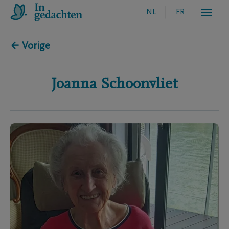
NL
FR
← Vorige
Joanna
Schoonvliet