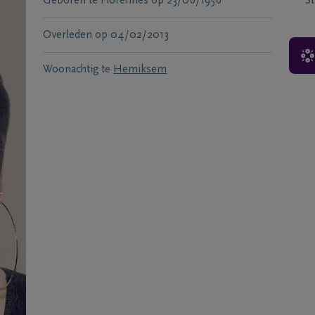
Geboren te
Florennes
op
23/06/1956
S
Overleden
op
04/02/2013
Woonachtig te
Hemiksem