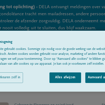
ng tot oplichting) -
DELA ontvangt meldingen over va
ondoléance tracht men mailadressen, andere persoon
controleer de afzender zorgvuldig. DELA onderneemt m
 nooit volledig uit te sluiten, dus blijf waakzaam.
nisgeving
Alle rouwberichten
Over ons
B
te gebruikt cookies. Sommige zijn nodig voor de goede werking van de websit
sch. Andere cookies worden gebruikt voor analyse, marketing of andere functio
ragen we wél jouw toestemming. Door op “Aanvaard alle cookies” te klikken g
laan van alle cookies op uw apparaat. Je kan ook je voorkeuren zelf instellen.
rkeuren zelf in
Alles afwijzen
Aanvaard a