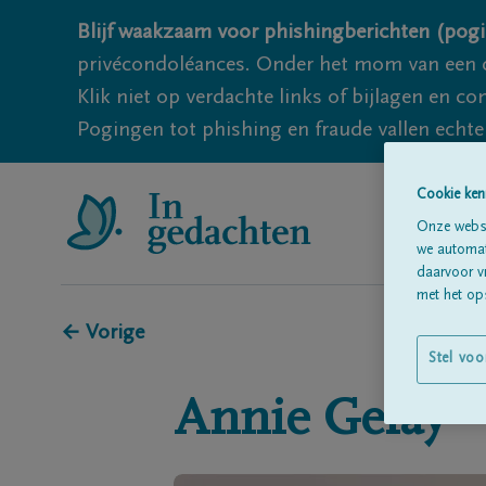
Blijf waakzaam voor phishingberichten (pogi
privécondoléances. Onder het mom van een c
Klik niet op verdachte links of bijlagen en 
Pogingen tot phishing en fraude vallen echter
Cookie ken
Onze websi
we automati
daarvoor v
met het ops
← Vorige
Stel voo
Annie
Gelay