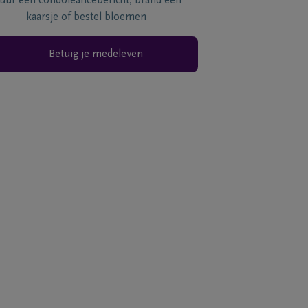
tuur een condoléancebericht, brand een
kaarsje of bestel bloemen
Betuig je medeleven