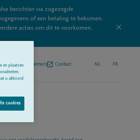
lse berichten via zogezegde
sgegevens of een betaling te bekomen.
eerdere acties om dit te voorkomen.
egrafenisondernemers
Contact
NL
FR
e en plaatsen
naliteiten;
aat u akkoord
lle cookies