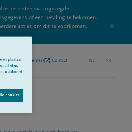
lse berichten via zogezegde
sgegevens of een betaling te bekomen.
eerdere acties om dit te voorkomen.
e en plaatsen
egrafenisondernemers
Contact
NL
FR
naliteiten;
aat u akkoord
lle cookies