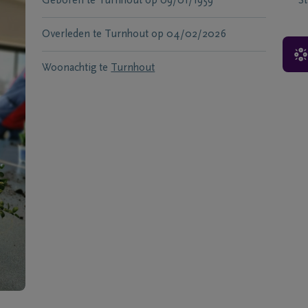
Geboren te
Turnhout
op
09/01/1959
S
Overleden te
Turnhout
op
04/02/2026
Woonachtig te
Turnhout