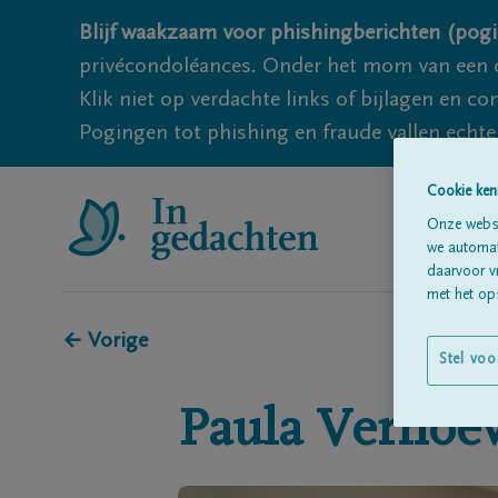
Blijf waakzaam voor phishingberichten (pogi
privécondoléances. Onder het mom van een c
Klik niet op verdachte links of bijlagen en 
Pogingen tot phishing en fraude vallen echter
Cookie ken
Onze websi
we automati
daarvoor v
met het ops
← Vorige
Stel voo
Paula
Verhoe