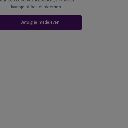
tuur een condoléancebericht, brand een
kaarsje of bestel bloemen
Betuig je medeleven