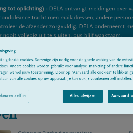
ng tot oplichting) -
DELA ontvangt meldingen over va
ondoléance tracht men mailadressen, andere persoon
controleer de afzender zorgvuldig. DELA onderneemt m
 nooit volledig uit te sluiten, dus blijf waakzaam.
nisgeving
te gebruikt cookies. Sommige zijn nodig voor de goede werking van de websit
Alle rouwberichten
Over ons
B
sch. Andere cookies worden gebruikt voor analyse, marketing of andere functio
ragen we wél jouw toestemming. Door op “Aanvaard alle cookies” te klikken g
laan van alle cookies op uw apparaat. Je kan ook je voorkeuren zelf instellen.
rkeuren zelf in
Alles afwijzen
Aanvaard a
ven