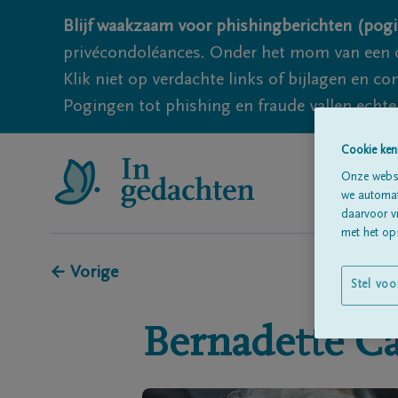
Blijf waakzaam voor phishingberichten (pogi
privécondoléances. Onder het mom van een c
Klik niet op verdachte links of bijlagen en 
Pogingen tot phishing en fraude vallen echter
Cookie ken
Onze websi
we automati
daarvoor v
met het ops
← Vorige
Stel voo
Bernadette
Ca