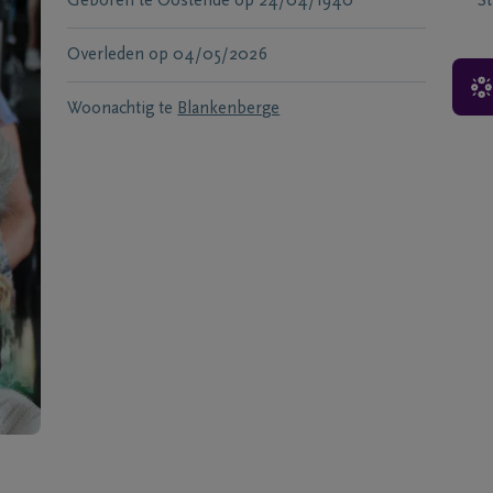
Geboren te
Oostende
op
24/04/1940
S
Overleden
op
04/05/2026
Woonachtig te
Blankenberge