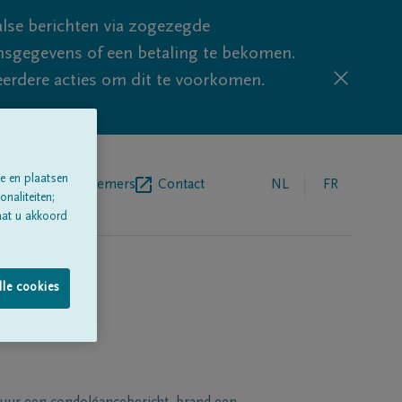
lse berichten via zogezegde
sgegevens of een betaling te bekomen.
eerdere acties om dit te voorkomen.
e en plaatsen
egrafenisondernemers
Contact
NL
FR
naliteiten;
aat u akkoord
lle cookies