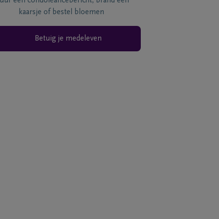
tuur een condoléancebericht, brand een
kaarsje of bestel bloemen
Betuig je medeleven