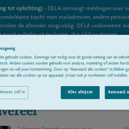
ng tot oplichting) -
DELA ontvangt meldingen over va
ondoléance tracht men mailadressen, andere persoon
controleer de afzender zorgvuldig. DELA onderneemt m
 nooit volledig uit te sluiten, dus blijf waakzaam.
nisgeving
te gebruikt cookies. Sommige zijn nodig voor de goede werking van de websit
Alle rouwberichten
Over ons
B
sch. Andere cookies worden gebruikt voor analyse, marketing of andere functio
ragen we wél jouw toestemming. Door op “Aanvaard alle cookies” te klikken g
laan van alle cookies op uw apparaat. Je kan ook je voorkeuren zelf instellen.
rkeuren zelf in
Alles afwijzen
Aanvaard a
vereel