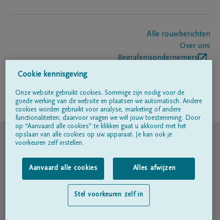
Alle rouwberichten
Over ons
Begrafenisondernemers
Contact
Cookie kennisgeving
Onze website gebruikt cookies. Sommige zijn nodig voor de
goede werking van de website en plaatsen we automatisch. Andere
Volg ons op
cookies worden gebruikt voor analyse, marketing of andere
functionaliteiten; daarvoor vragen we wél jouw toestemming. Door
op “Aanvaard alle cookies” te klikken gaat u akkoord met het
© DELA
opslaan van alle cookies op uw apparaat. Je kan ook je
voorkeuren zelf instellen.
Gebruiksvoorwaarden
Aanvaard alle cookies
Alles afwijzen
Privacyverklaring
Stel voorkeuren zelf in
Toegankelijkheidsverklaring
Cookiebeleid