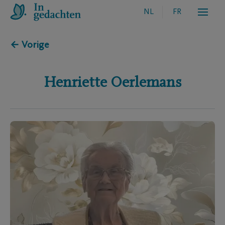
NL
FR
← Vorige
Henriette
Oerlemans