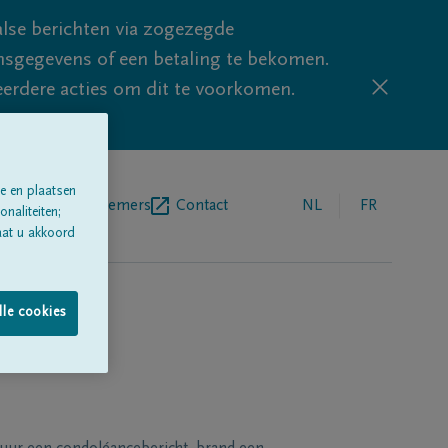
lse berichten via zogezegde
sgegevens of een betaling te bekomen.
eerdere acties om dit te voorkomen.
e en plaatsen
egrafenisondernemers
Contact
NL
FR
naliteiten;
aat u akkoord
lle cookies