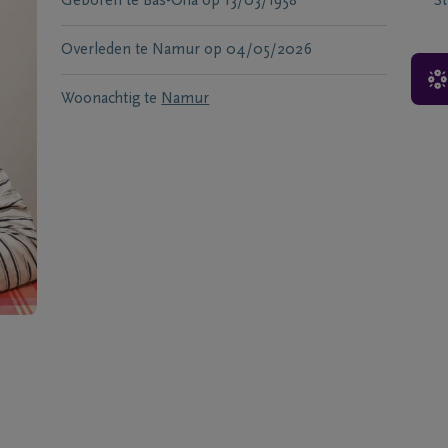
Geboren te
Bas-Oha
op
13/03/1958
S
Overleden te
Namur
op
04/05/2026
Woonachtig te
Namur