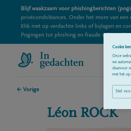
Blijf waakzaam voor phishingberichten (pogi
privécondoléances. Onder het mom van een c
Klik niet op verdachte links of bijlagen en 
Pogingen tot phishing en fraude vallen echter
Cookie ken
Onze websi
we automati
daarvoor v
met het ops
← Vorige
Stel voo
Léon
ROCK