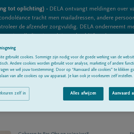
ng tot oplichting) -
DELA ontvangt meldingen over va
ondoléance tracht men mailadressen, andere persoon
controleer de afzender zorgvuldig. DELA onderneemt m
 nooit volledig uit te sluiten, dus blijf waakzaam.
nisgeving
te gebruikt cookies. Sommige zijn nodig voor de goede werking van de websit
Alle rouwberichten
Over ons
B
sch. Andere cookies worden gebruikt voor analyse, marketing of andere functio
ragen we wél jouw toestemming. Door op “Aanvaard alle cookies” te klikken g
laan van alle cookies op uw apparaat. Je kan ook je voorkeuren zelf instellen.
rkeuren zelf in
Alles afwijzen
Aanvaard a