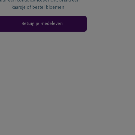
tuur een condoléancebericht, brand een
kaarsje of bestel bloemen
Betuig je medeleven