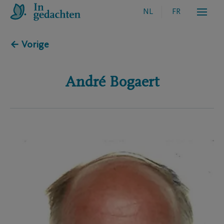
NL
FR
← Vorige
André
Bogaert