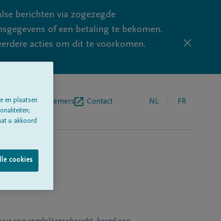
lse berichten via zogezegde
sgegevens of een betaling te bekomen.
eerdere acties om dit te voorkomen.
e en plaatsen
egrafenisondernemers
Contact
NL
FR
naliteiten;
aat u akkoord
lle cookies