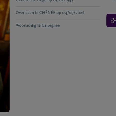
Geboren te
Liege
op
01/05/1943
S
Overleden te
CHÊNÉE
op
04/07/2026
Woonachtig te
Grivegnee