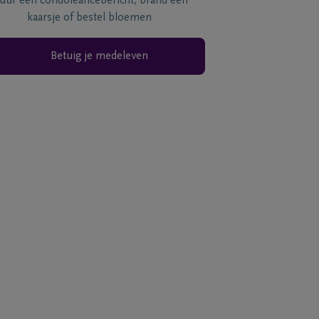
tuur een condoléancebericht, brand een
kaarsje of bestel bloemen
Betuig je medeleven