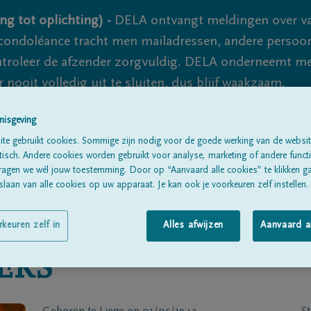
ng tot oplichting) -
DELA ontvangt meldingen over va
ondoléance tracht men mailadressen, andere persoon
controleer de afzender zorgvuldig. DELA onderneemt m
 nooit volledig uit te sluiten, dus blijf waakzaam.
nisgeving
te gebruikt cookies. Sommige zijn nodig voor de goede werking van de websit
Alle rouwberichten
Over ons
B
sch. Andere cookies worden gebruikt voor analyse, marketing of andere functio
ragen we wél jouw toestemming. Door op “Aanvaard alle cookies” te klikken g
laan van alle cookies op uw apparaat. Je kan ook je voorkeuren zelf instellen.
rkeuren zelf in
Alles afwijzen
Aanvaard a
ERS