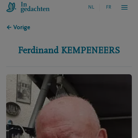
NL
FR
← Vorige
Ferdinand
KEMPENEERS