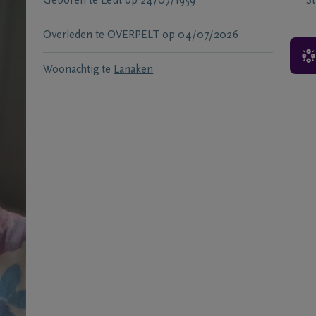
Geboren te
Leut
op
24/07/1959
S
Overleden te
OVERPELT
op
04/07/2026
Woonachtig te
Lanaken