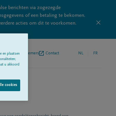
lse berichten via zogezegde
sgegevens of een betaling te bekomen.
eerdere acties om dit te voorkomen.
egrafenisondernemers
Contact
NL
FR
e en plaatsen
naliteiten;
aat u akkoord
lle cookies