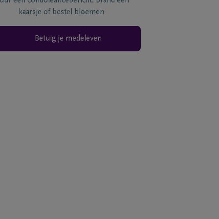
tuur een condoléancebericht, brand een
kaarsje of bestel bloemen
Betuig je medeleven