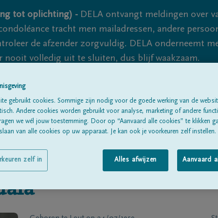
ng tot oplichting) -
DELA ontvangt meldingen over va
ondoléance tracht men mailadressen, andere persoon
controleer de afzender zorgvuldig. DELA onderneemt m
 nooit volledig uit te sluiten, dus blijf waakzaam.
nisgeving
Alle rouwberichten
Over ons
B
te gebruikt cookies. Sommige zijn nodig voor de goede werking van de websit
sch. Andere cookies worden gebruikt voor analyse, marketing of andere functio
ragen we wél jouw toestemming. Door op “Aanvaard alle cookies” te klikken g
laan van alle cookies op uw apparaat. Je kan ook je voorkeuren zelf instellen.
rkeuren zelf in
Alles afwijzen
Aanvaard a
dala