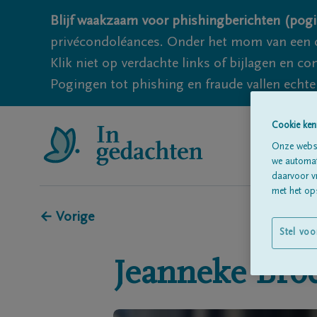
Blijf waakzaam voor phishingberichten (pogi
privécondoléances. Onder het mom van een c
Klik niet op verdachte links of bijlagen en 
Pogingen tot phishing en fraude vallen echter
Cookie ken
Onze websi
we automati
daarvoor v
met het ops
← Vorige
Stel voo
Jeanneke
Bro