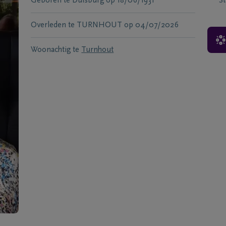
Geboren te
Duisburg
op
18/06/1931
S
Overleden te
TURNHOUT
op
04/07/2026
Woonachtig te
Turnhout