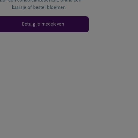
tuur een condoléancebericht, brand een
kaarsje of bestel bloemen
Betuig je medeleven