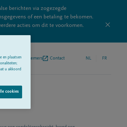
lse berichten via zogezegde
sgegevens of een betaling te bekomen.
eerdere acties om dit te voorkomen.
e en plaatsen
egrafenisondernemers
Contact
NL
FR
naliteiten;
aat u akkoord
lle cookies