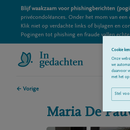
Blijf waakzaam voor phishingberichten (pogi
privécondoléances. Onder het mom van een c
Klik niet op verdachte links of bijlagen en 
Pogingen tot phishing en fraude vallen echter
Cookie ken
Onze websi
we automati
daarvoor v
met het ops
← Vorige
Stel voo
Maria
De Pau