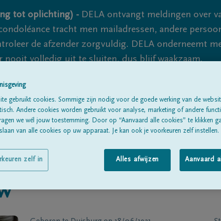
ng tot oplichting) -
DELA ontvangt meldingen over va
ondoléance tracht men mailadressen, andere persoon
controleer de afzender zorgvuldig. DELA onderneemt m
 nooit volledig uit te sluiten, dus blijf waakzaam.
nisgeving
te gebruikt cookies. Sommige zijn nodig voor de goede werking van de websit
Alle rouwberichten
Over ons
B
sch. Andere cookies worden gebruikt voor analyse, marketing of andere functio
ragen we wél jouw toestemming. Door op “Aanvaard alle cookies” te klikken g
laan van alle cookies op uw apparaat. Je kan ook je voorkeuren zelf instellen.
rkeuren zelf in
Alles afwijzen
Aanvaard a
w