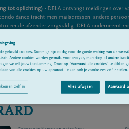
ng tot oplichting) -
DELA ontvangt meldingen over va
ondoléance tracht men mailadressen, andere persoon
controleer de afzender zorgvuldig. DELA onderneemt m
 nooit volledig uit te sluiten, dus blijf waakzaam.
nisgeving
te gebruikt cookies. Sommige zijn nodig voor de goede werking van de websit
sch. Andere cookies worden gebruikt voor analyse, marketing of andere functio
Alle rouwberichten
Over ons
B
ragen we wél jouw toestemming. Door op “Aanvaard alle cookies” te klikken g
laan van alle cookies op uw apparaat. Je kan ook je voorkeuren zelf instellen.
rkeuren zelf in
Alles afwijzen
Aanvaard a
RARD