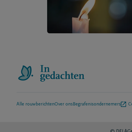
Alle rouwberichten
Over ons
Begrafenisondernemers
C
© DELA
Ge