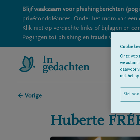
Blijf waakzaam voor phishingberichten (pogi
privécondoléances. Onder het mom van een c
Klik niet op verdachte links of bijlagen en 
Pogingen tot phishing en fraude vallen echter
Cookie ken
Onze websi
we automati
daarvoor v
met het ops
Stel voo
← Vorige
Huberte
FRÉ