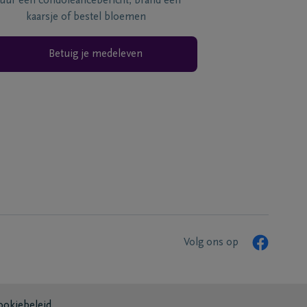
tuur een condoléancebericht, brand een
kaarsje of bestel bloemen
Betuig je medeleven
Volg ons op
ookiebeleid