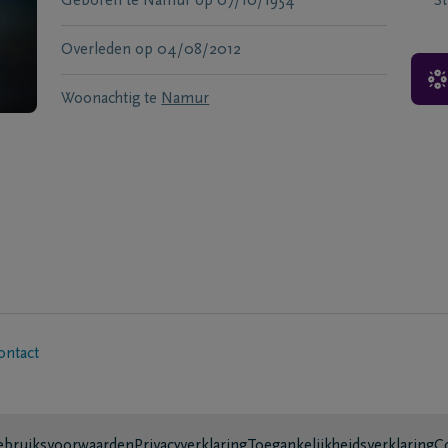
Geboren te
Namur
op
07/10/1954
S
Overleden
op
04/08/2012
Woonachtig te
Namur
ontact
bruiksvoorwaarden
Privacyverklaring
Toegankelijkheidsverklaring
C