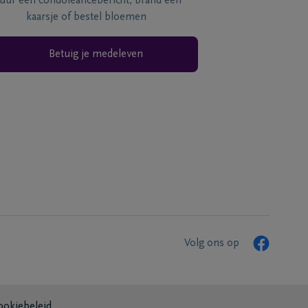
tuur een condoléancebericht, brand een
kaarsje of bestel bloemen
Betuig je medeleven
Volg ons op
ookiebeleid