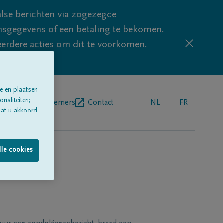
lse berichten via zogezegde
sgegevens of een betaling te bekomen.
eerdere acties om dit te voorkomen.
e en plaatsen
naliteiten;
egrafenisondernemers
Contact
NL
FR
aat u akkoord
lle cookies