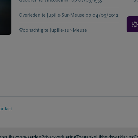
Geboren te
Vincodelmar
op
07/09/1935
S
Overleden te
Jupille-Sur-Meuse
op
04/09/2012
Woonachtig te
Jupille-sur-Meuse
ontact
bruiksvoorwaarden
Privacyverklaring
Toegankelijkheidsverklaring
C