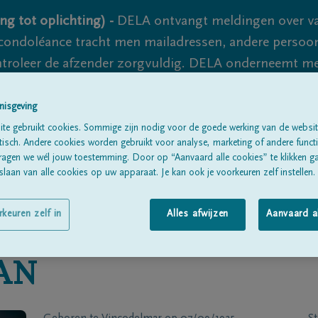
ng tot oplichting) -
DELA ontvangt meldingen over va
ondoléance tracht men mailadressen, andere persoon
controleer de afzender zorgvuldig. DELA onderneemt m
 nooit volledig uit te sluiten, dus blijf waakzaam.
nisgeving
te gebruikt cookies. Sommige zijn nodig voor de goede werking van de websit
sch. Andere cookies worden gebruikt voor analyse, marketing of andere functio
Alle rouwberichten
Over ons
B
ragen we wél jouw toestemming. Door op “Aanvaard alle cookies” te klikken g
laan van alle cookies op uw apparaat. Je kan ook je voorkeuren zelf instellen.
rkeuren zelf in
Alles afwijzen
Aanvaard a
AN