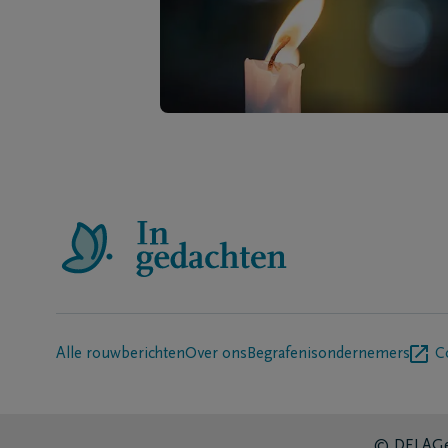
Alle rouwberichten
Over ons
Begrafenisondernemers
C
© DELA
Ge