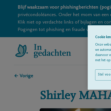
Blijf waakzaam voor phishingberichten (pogi
privécondoléances. Onder het mom van een c
Klik niet op verdachte links of bijlagen en 
Pogingen tot phishing en fraude vallen echter
Cookie ken
Onze websi
we automati
daarvoor v
met het ops
Stel voo
← Vorige
Shirley
MAH