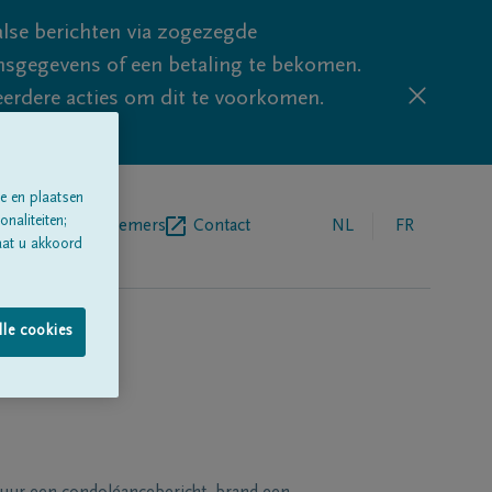
lse berichten via zogezegde
sgegevens of een betaling te bekomen.
eerdere acties om dit te voorkomen.
e en plaatsen
naliteiten;
egrafenisondernemers
Contact
NL
FR
aat u akkoord
lle cookies