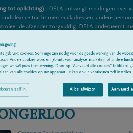
ng tot oplichting) -
DELA ontvangt meldingen over va
ondoléance tracht men mailadressen, andere persoon
controleer de afzender zorgvuldig. DELA onderneemt m
 nooit volledig uit te sluiten, dus blijf waakzaam.
nisgeving
te gebruikt cookies. Sommige zijn nodig voor de goede werking van de websit
sch. Andere cookies worden gebruikt voor analyse, marketing of andere functio
Alle rouwberichten
Over ons
B
ragen we wél jouw toestemming. Door op “Aanvaard alle cookies” te klikken g
laan van alle cookies op uw apparaat. Je kan ook je voorkeuren zelf instellen.
rkeuren zelf in
Alles afwijzen
Aanvaard a
TONGERLOO