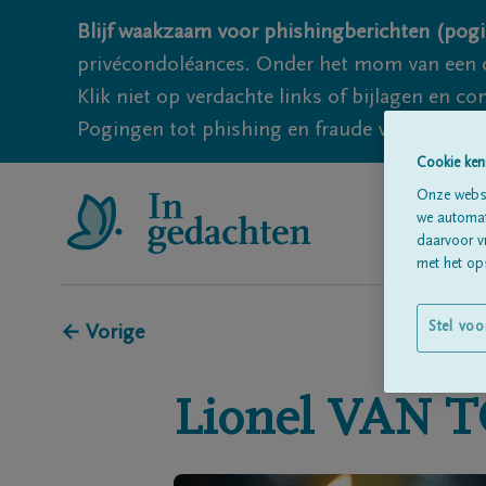
Blijf waakzaam voor phishingberichten (pogi
privécondoléances. Onder het mom van een c
Klik niet op verdachte links of bijlagen en 
Pogingen tot phishing en fraude vallen echter
Cookie ken
Onze websi
we automati
daarvoor v
met het ops
Stel voo
← Vorige
Lionel
VAN 