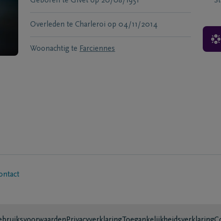
Geboren te
Givet
op
20/08/1951
S
Overleden te
Charleroi
op
04/11/2014
Woonachtig te
Farciennes
ontact
bruiksvoorwaarden
Privacyverklaring
Toegankelijkheidsverklaring
C