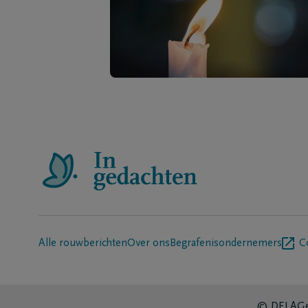
Alle rouwberichten
Over ons
Begrafenisondernemers
C
© DELA
Ge