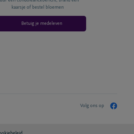
tuur een condoléancebericht, brand een
kaarsje of bestel bloemen
Betuig je medeleven
Volg ons op
ookiebeleid