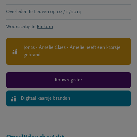
Overleden te
Leuven
op
04/11/2014
Woonachtig te
Binkom
Jonas - Amelie Claes - Amelie
heeft een kaarsje
gebrand.
Rouwregister
Digitaal kaarsje branden