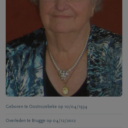
Geboren te
Oostrozebeke
op
10/04/1934
Overleden te
Brugge
op
04/12/2012