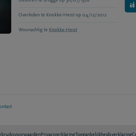
Geboren te
Brugge
op
30/07/1928
Overleden te
Knokke-Heist
op
04/12/2012
Woonachtig te
Knokke-Heist
ontact
bruiksvoorwaarden
Privacyverklaring
Toegankelijkheidsverklaring
C