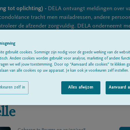
ng tot oplichting) -
DELA ontvangt meldingen over va
ondoléance tracht men mailadressen, andere persoon
controleer de afzender zorgvuldig. DELA onderneemt m
 nooit volledig uit te sluiten, dus blijf waakzaam.
nisgeving
te gebruikt cookies. Sommige zijn nodig voor de goede werking van de websit
sch. Andere cookies worden gebruikt voor analyse, marketing of andere functio
Alle rouwberichten
Over ons
B
ragen we wél jouw toestemming. Door op “Aanvaard alle cookies” te klikken g
laan van alle cookies op uw apparaat. Je kan ook je voorkeuren zelf instellen.
rkeuren zelf in
Alles afwijzen
Aanvaard a
lle