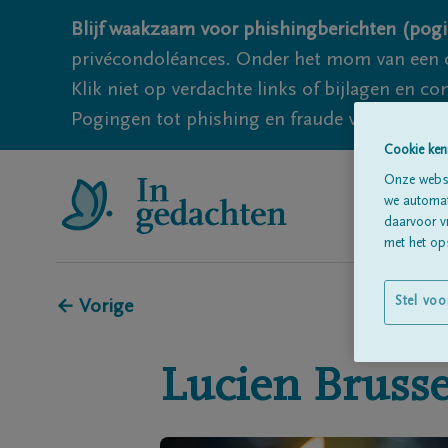
Blijf waakzaam voor phishingberichten (pogi
privécondoléances. Onder het mom van een c
Klik niet op verdachte links of bijlagen en 
Pogingen tot phishing en fraude vallen echter
Cookie ken
Onze websi
we automati
daarvoor v
met het ops
Stel voo
← Vorige
Lucien
Brusse