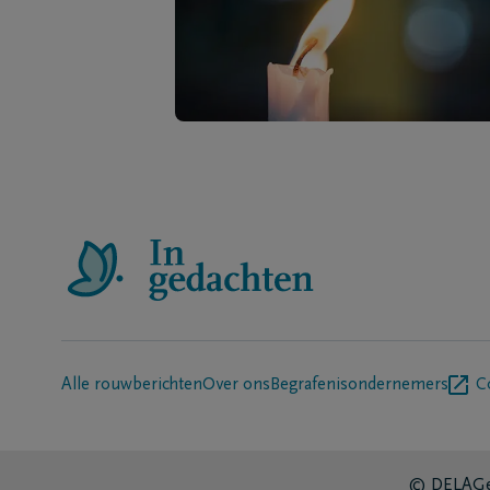
Alle rouwberichten
Over ons
Begrafenisondernemers
C
© DELA
Ge