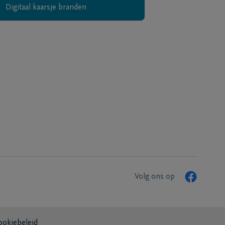
Digitaal kaarsje branden
Volg ons op
ookiebeleid