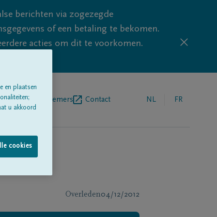
lse berichten via zogezegde
sgegevens of een betaling te bekomen.
eerdere acties om dit te voorkomen.
e en plaatsen
naliteiten;
egrafenisondernemers
Contact
NL
FR
aat u akkoord
lle cookies
Overleden
04/12/2012