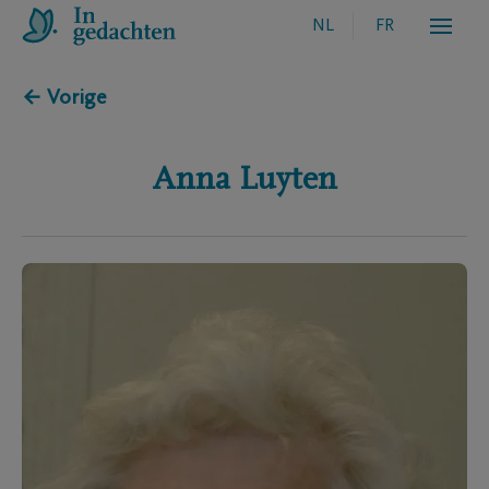
NL
FR
← Vorige
Anna
Luyten