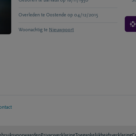
Geboren te
Barvaux
op
18/11/1950
S
Overleden te
Oostende
op
04/12/2015
Woonachtig te
Nieuwpoort
ontact
bruiksvoorwaarden
Privacyverklaring
Toegankelijkheidsverklaring
C