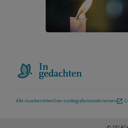
Alle rouwberichten
Over ons
Begrafenisondernemers
C
© DELA
Ge