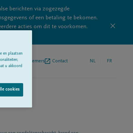
lse berichten via zogezegde
sgegevens of een betaling te bekomen.
eerdere acties om dit te voorkomen.
e en plaatsen
naliteiten;
egrafenisondernemers
Contact
NL
FR
aat u akkoord
lle cookies