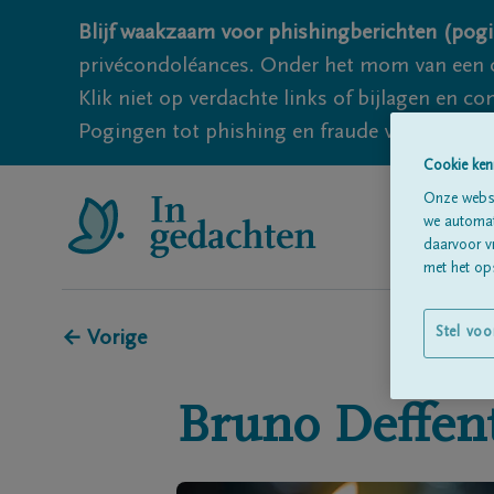
Blijf waakzaam voor phishingberichten (pogi
privécondoléances. Onder het mom van een c
Klik niet op verdachte links of bijlagen en 
Pogingen tot phishing en fraude vallen echter
Cookie ken
Onze websi
we automati
daarvoor v
met het ops
Stel voo
← Vorige
Bruno
Deffen