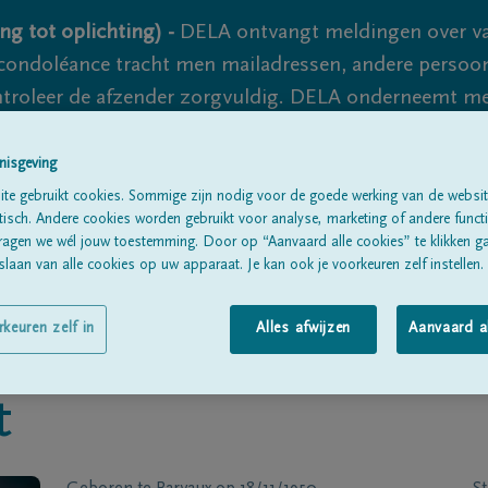
ng tot oplichting) -
DELA ontvangt meldingen over va
ondoléance tracht men mailadressen, andere persoon
controleer de afzender zorgvuldig. DELA onderneemt m
 nooit volledig uit te sluiten, dus blijf waakzaam.
nisgeving
te gebruikt cookies. Sommige zijn nodig voor de goede werking van de websit
sch. Andere cookies worden gebruikt voor analyse, marketing of andere functio
Alle rouwberichten
Over ons
B
ragen we wél jouw toestemming. Door op “Aanvaard alle cookies” te klikken g
laan van alle cookies op uw apparaat. Je kan ook je voorkeuren zelf instellen.
rkeuren zelf in
Alles afwijzen
Aanvaard a
t