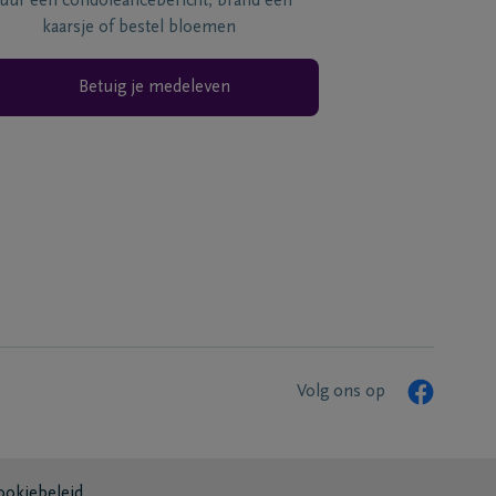
tuur een condoléancebericht, brand een
kaarsje of bestel bloemen
Betuig je medeleven
Volg ons op
ookiebeleid