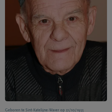
Geboren te
Sint-Katelijne-Waver
op
31/10/1933