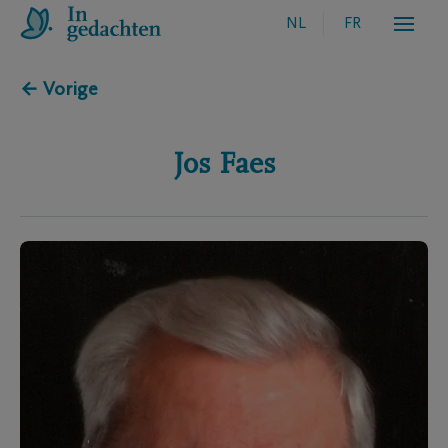
NL
FR
← Vorige
Jos
Faes