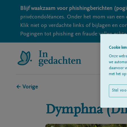
Blijf waakzaam voor phishingberichten (pogi
privécondoléances. Onder het mom van een c
Klik niet op verdachte links of bijlagen en 
Pogingen tot phishing en fraude vallen echter
Cookie ken
Onze websi
we automati
daarvoor v
met het ops
← Vorige
Stel voo
Dymphna (Di