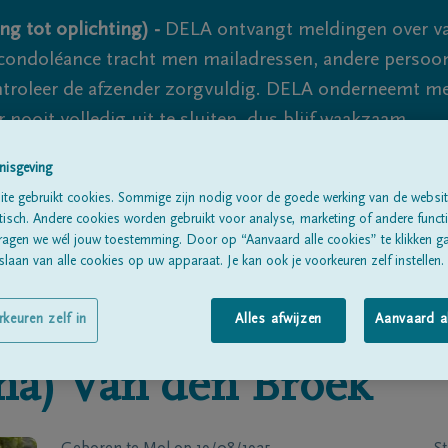
ng tot oplichting) -
DELA ontvangt meldingen over va
ondoléance tracht men mailadressen, andere persoon
controleer de afzender zorgvuldig. DELA onderneemt m
 nooit volledig uit te sluiten, dus blijf waakzaam.
nisgeving
te gebruikt cookies. Sommige zijn nodig voor de goede werking van de websit
Alle rouwberichten
Over ons
B
sch. Andere cookies worden gebruikt voor analyse, marketing of andere functio
ragen we wél jouw toestemming. Door op “Aanvaard alle cookies” te klikken g
laan van alle cookies op uw apparaat. Je kan ook je voorkeuren zelf instellen.
rkeuren zelf in
Alles afwijzen
Aanvaard a
na)
Van den Broek