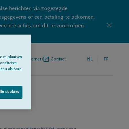
lse berichten via zogezegde
sgegevens of een betaling te bekomen.
eerdere acties om dit te voorkomen.
e en plaatsen
egrafenisondernemers
Contact
NL
FR
naliteiten;
aat u akkoord
lle cookies