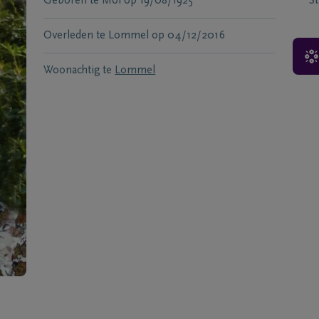
Geboren te
Mol
op
19/08/1925
S
Overleden te
Lommel
op
04/12/2016
Woonachtig te
Lommel