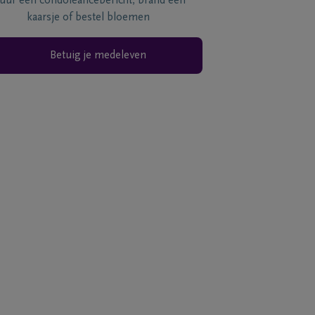
tuur een condoléancebericht, brand een
kaarsje of bestel bloemen
Betuig je medeleven