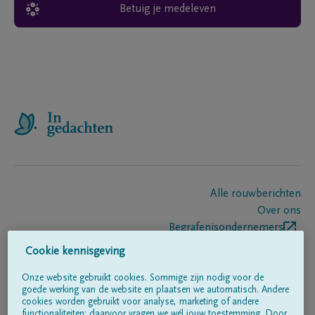
Betuig je medeleven
Alle rouwberichten
Over ons
Begrafenisondernemers
Contact
Cookie kennisgeving
Onze website gebruikt cookies. Sommige zijn nodig voor de
goede werking van de website en plaatsen we automatisch. Andere
Volg ons op
cookies worden gebruikt voor analyse, marketing of andere
functionaliteiten; daarvoor vragen we wél jouw toestemming. Door