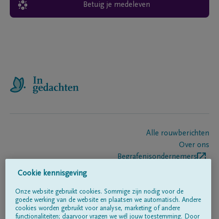
Betuig je medeleven
Alle rouwberichten
Over ons
Begrafenisondernemers
Contact
Cookie kennisgeving
Onze website gebruikt cookies. Sommige zijn nodig voor de
goede werking van de website en plaatsen we automatisch. Andere
Volg ons op
cookies worden gebruikt voor analyse, marketing of andere
functionaliteiten; daarvoor vragen we wél jouw toestemming. Door