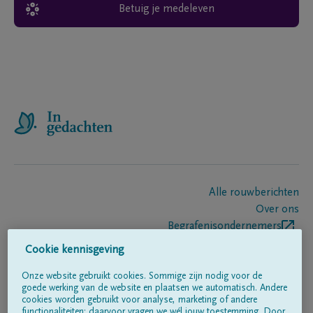
Betuig je medeleven
Alle rouwberichten
Over ons
Begrafenisondernemers
Contact
Cookie kennisgeving
Onze website gebruikt cookies. Sommige zijn nodig voor de
goede werking van de website en plaatsen we automatisch. Andere
Volg ons op
cookies worden gebruikt voor analyse, marketing of andere
functionaliteiten; daarvoor vragen we wél jouw toestemming. Door