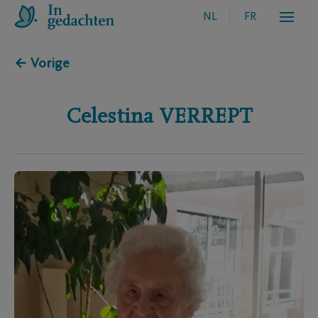
NL
FR
← Vorige
Celestina
VERREPT