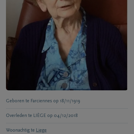
Geboren te
Farciennes
op
18/11/1919
Overleden te
LIÈGE
op
04/12/2018
Woonachtig te
Liege